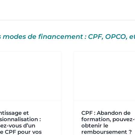
es modes de financement : CPF, OPCO, e
Comment eng
CPF : Abandon de
collaborateurs
formation, pouvez-vous
leur C
btenir le remboursement
Financement
?
Formati
Financement
Actualités
Formations
tissage et
CPF : Abandon de
sionnalisation :
formation, pouvez
ez-vous d’un
obtenir le
e CPF pour vos
remboursement ?