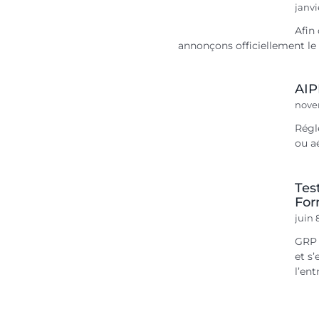
janvi
Afin
annonçons officiellement le d
AIP
nove
Régl
ou aé
Tes
For
juin 
GRP 
et s
l’ent