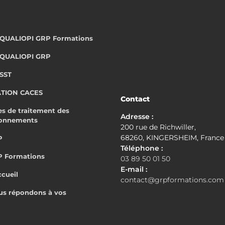
t QUALIOPI GRP Formations
t QUALIOPI GRP
 SST
ATION CACES
Contact
s de traitement des
Adresse :
ionnements
200 rue de Richwiller,
68260, KINGERSHEIM, France
P
Téléphone :
P Formations
03 89 50 01 50
E-mail :
ccueil
contact@grpformations.com
ous répondons à vos