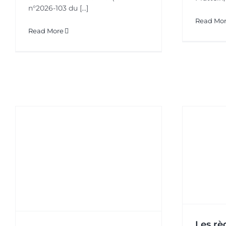
n°2026-103 du [...]
Read Mo
Read More
Les règles de circulation
R
d’un chariot élévateur
dans un entrepôt
Actualités
Les rè