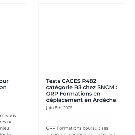
ES R482
chez SNCM :
ions en
en Ardèche
tés
jour
Tests CACES R482
ion
catégorie B3 chez SNCM :
GRP Formations en
déplacement en Ardèche
juin 8th, 2025
tes-vous
rrés ou
enjeu
GRP Formations poursuit ses
 Toute
accompagnements sur le terrain