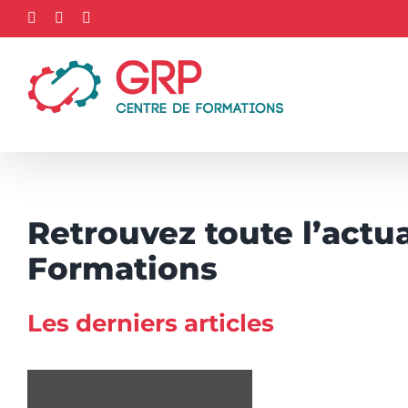
Passer
Facebook
LinkedIn
YouTube
au
contenu
Retrouvez toute l’actu
Formations
Les derniers articles