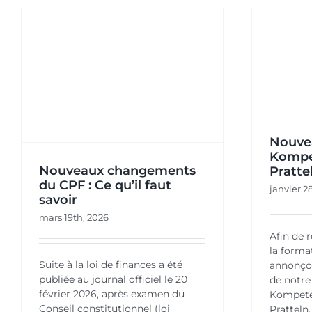
Nouveau partenariat :
Kompetenzzentrum
Pratteln – SUVA
AI
Actualités
Nouvea
Kompe
Nouveaux changements
Pratte
du CPF : Ce qu’il faut
janvier 2
savoir
mars 19th, 2026
Afin de 
la forma
Suite à la loi de finances a été
annonçon
publiée au journal officiel le 20
de notre
février 2026, après examen du
Kompete
Conseil constitutionnel (loi
Pratteln, [