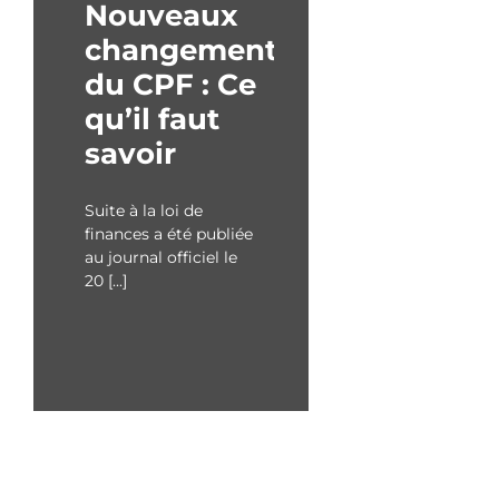
Nouveaux
changements
du CPF : Ce
qu’il faut
savoir
Suite à la loi de
finances a été publiée
au journal officiel le
20 [...]