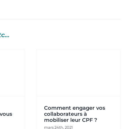
tc…
ager vos
 à mobiliser
PF ?
Actualités
ons
Comment engager vos
-vous
collaborateurs à
mobiliser leur CPF ?
mars 24th, 2021