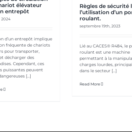
hariot élévateur
Règles de sécurité 
n entrepôt
l’utilisation d’un p
roulant.
, 2024
septembre 19th, 2023
on d’un entrepôt implique
tion fréquente de chariots
Lié au CACES® R484, le 
rs pour transporter,
roulant est une machine
et décharger des
permettant à la manipula
ises. Cependant, ces
charges lourdes, princip
s puissantes peuvent
dans le secteur [...]
angereuses [...]
Read More
re