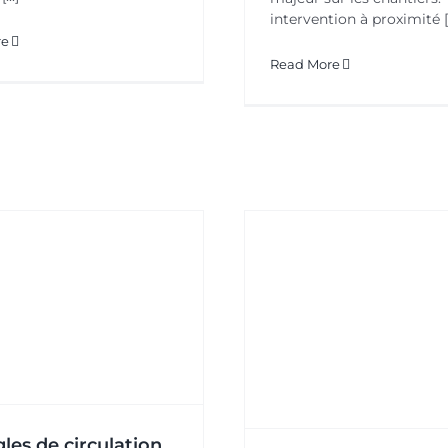
intervention à proximité [.
re
Read More
Comment cr
Identité Num
ègles de sécurité lors de
Post
l’utilisation d’un pont
Actualités
C
roulant.
Actualités
gles de circulation