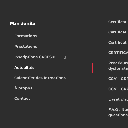
Certifica
Plan du site
Certifica
Formations
Certificat
Prestations
CERTIFIC
Inscriptions CACES®
Procédure
Actualités
dysfonct
Calendrier des formations
CGV – GR
À propos
CGV – GR
Contact
Livret d’a
F.A.Q : N
questions