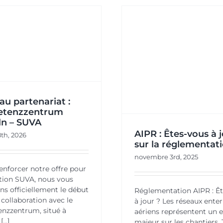
Tests CAC
PR : Êtes-vous à jour sur
catégorie B3 
la réglementation
GRP Format
déplacement 
Actualités
Actuali
u partenariat :
tenzzentrum
ln – SUVA
AIPR : Êtes-vous à 
8th, 2026
sur la réglementat
novembre 3rd, 2025
renforcer notre offre pour
tion SUVA, nous vous
s officiellement le début
Réglementation AIPR : Ê
 collaboration avec le
à jour ? Les réseaux ente
nzzentrum, situé à
aériens représentent un 
...]
majeur sur les chantiers.