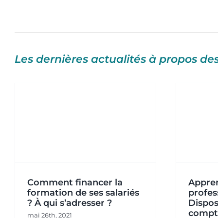
Les dernières actualités à propos d
Apprentissage et
professionnalisation :
Disposez-vous d’un
?
o
compte CPF pour vos
actions de formations ?
Financement
Actualités
Formations
Comment financer la
Appren
formation de ses salariés
profes
? À qui s’adresser ?
Dispos
compt
mai 26th, 2021