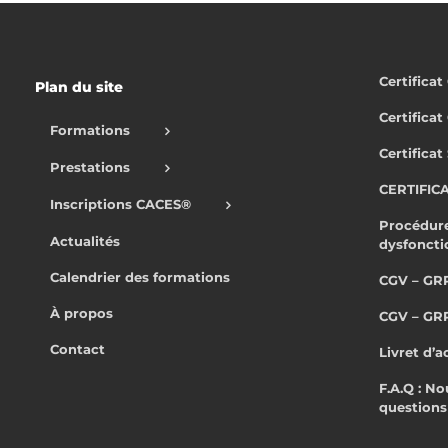
Certifica
Plan du site
Certifica
Formations
Certificat
Prestations
CERTIFIC
Inscriptions CACES®
Procédure
Actualités
dysfonct
Calendrier des formations
CGV – GR
À propos
CGV – GR
Contact
Livret d’a
F.A.Q : N
questions