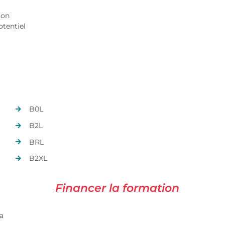
ion
otentiel
B0L
B2L
BRL
B2XL
Financer la formation
la