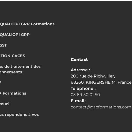
t QUALIOPI GRP Formations
t QUALIOPI GRP
 SST
ATION CACES
Contact
s de traitement des
Adresse :
ionnements
200 rue de Richwiller,
68260, KINGERSHEIM, France
P
Téléphone :
P Formations
03 89 50 01 50
E-mail :
ccueil
contact@grpformations.com
ous répondons à vos