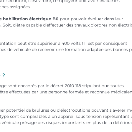
e sécurité », c’est-à-dire, l’employeur doit avoir évalué les
ches assignées.
 habilitation électrique B0
pour pouvoir évoluer dans leur
 Soit, d’être capable d’effectuer des travaux d’ordres non électri
entation peut être supérieur à 400 volts ! Il est par conséquent
pes de véhicule de recevoir une formation adaptée des bonnes p
 ?
inage sont encadrés par le décret 2010-118 stipulant que toutes
nt être effectuées par une personne formée et reconnue médical
r potentiel de brûlures ou d’électrocutions pouvant s’avérer mo
 type sont comparables à un appareil sous tension représentant 
n véhicule présage des risques importants en plus de la détériora