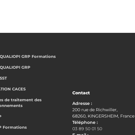
t QUALIOPI GRP Formations
t QUALIOPI GRP
 SST
ATION CACES
Contact
s de traitement des
Adresse :
ionnements
200 rue de Richwiller,
68260, KINGERSHEIM, France
P
Téléphone :
P Formations
03 89 50 01 50