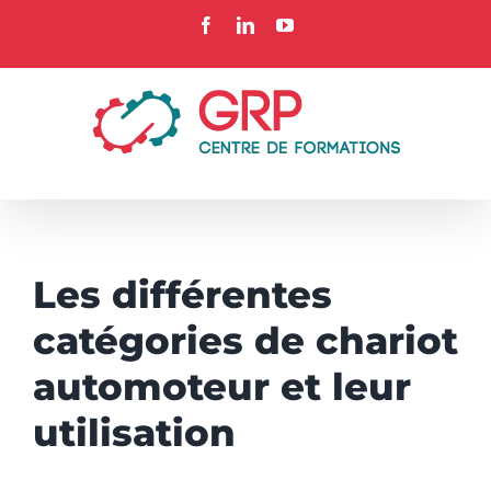
Passer
Facebook
LinkedIn
YouTube
au
contenu
Les différentes
catégories de chariot
automoteur et leur
utilisation