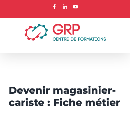
Passer
Facebook
LinkedIn
YouTube
au
contenu
Devenir magasinier-
cariste : Fiche métier