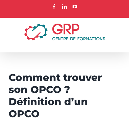
Passer
Facebook
LinkedIn
YouTube
au
contenu
Comment trouver
son OPCO ?
Définition d’un
OPCO